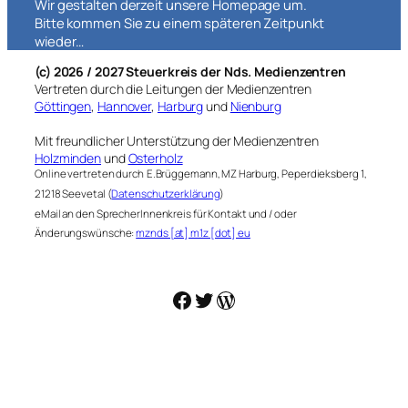
Wir gestalten derzeit unsere Homepage um.
Bitte kommen Sie zu einem späteren Zeitpunkt
wieder…
(c) 2026 / 2027 Steuerkreis der Nds. Medienzentren
Vertreten durch die Leitungen der Medienzentren
Göttingen
,
Hannover
,
Harburg
und
Nienburg
Mit freundlicher Unterstützung der Medienzentren
Holzminden
und
Osterholz
Online vertreten durch
E.Brüggemann, MZ Harburg, Peperdieksberg 1,
21218 Seevetal (
Datenschutzerklärung
)
eMail an den SprecherInnenkreis für Kontakt und / oder
Änderungswünsche:
mznds [at] m1z [dot] eu
Facebook
Twitter
WordPress